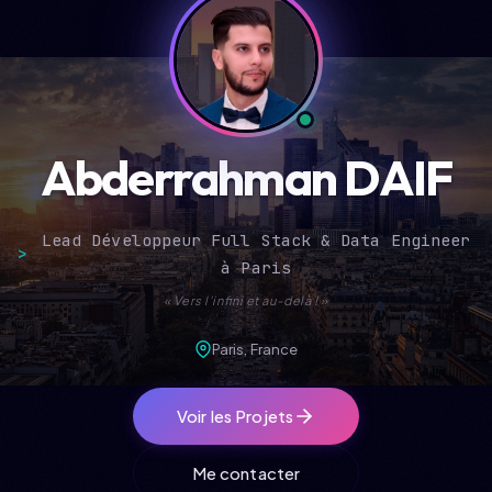
À propos
Compétences
Expérience
Abderrahman DAIF
Projets
Formations
Lead Développeur Full Stack & Data Engineer
>
à Paris
Contact
« Vers l'infini et au-delà ! »
Paris, France
Voir les Projets
Me contacter