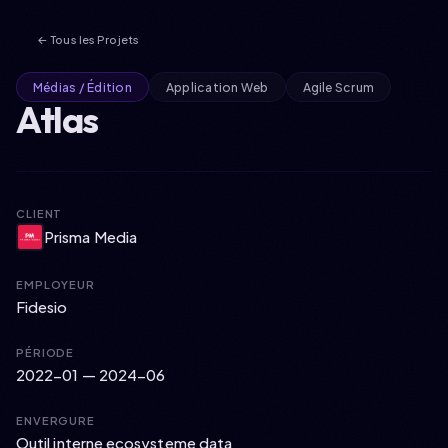
← Tous les Projets
Médias / Édition
Application Web
Agile Scrum
Atlas
CLIENT
Prisma Media
Accueil
EMPLOYEUR
Fidesio
À propos
PÉRIODE
Compétences
2022-01
—
2024-06
Expérience
ENVERGURE
Outil interne ecosysteme data