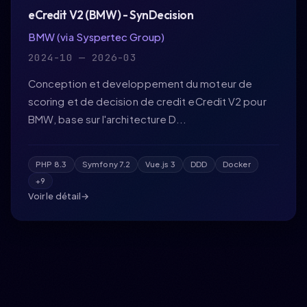
Contact
eCredit V2 (BMW) - SynDecision
BMW (via Syspertec Group)
2024-10 — 2026-03
Conception et developpement du moteur de
scoring et de decision de credit eCredit V2 pour
BMW, base sur l'architecture D...
PHP 8.3
Symfony 7.2
Vue.js 3
DDD
Docker
+9
Voir le détail
→