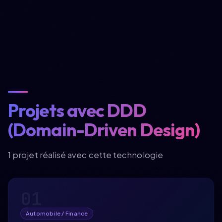
Accueil
Projets avec DDD
À propos
(Domain-Driven Design)
Compétences
1 projet réalisé avec cette technologie
Expérience
Projets
01
Formations
Automobile / Finance