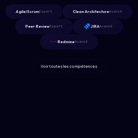
Agile/Scrum
Clean Architecture
Expert
Avancé
Peer Review
JIRA
Expert
Avancé
Redmine
Avancé
Voir toutes les compétences