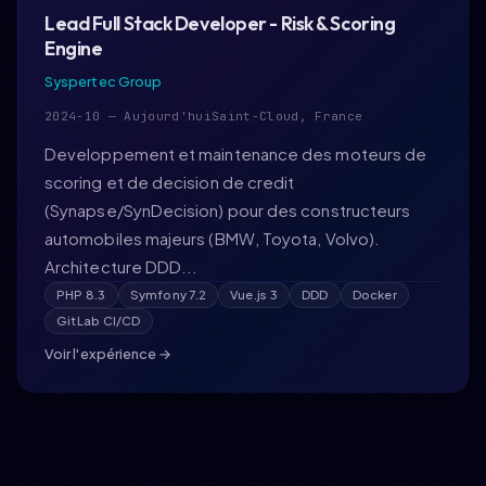
Lead Full Stack Developer - Risk & Scoring
Engine
Syspertec Group
2024-10 — Aujourd'hui
Saint-Cloud, France
Developpement et maintenance des moteurs de
scoring et de decision de credit
(Synapse/SynDecision) pour des constructeurs
automobiles majeurs (BMW, Toyota, Volvo).
Architecture DDD...
PHP 8.3
Symfony 7.2
Vue.js 3
DDD
Docker
GitLab CI/CD
Voir l'expérience →