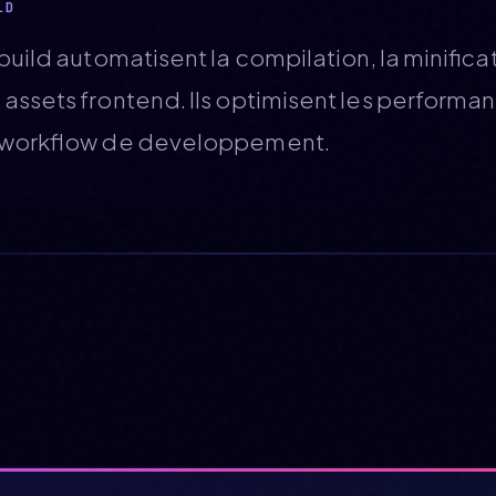
LD
build automatisent la compilation, la minificat
assets frontend. Ils optimisent les performa
le workflow de developpement.