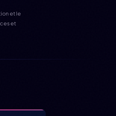
ion et le
nces et