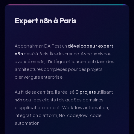
À propos
Compétences
Expert n8n à Paris
Expérience
Projets
Abderrahman DAIF est un
développeur expert
n8n
basé à Paris, Île-de-France. Avec un niveau
Formations
avancé en n8n, il l'intègre efficacement dans des
Contact
architectures complexes pour des projets
d'envergure enterprise.
Au fil de sa carrière, il a réalisé
0 projets
utilisant
n8n pour des clients tels que Ses domaines
d'application incluent : Workflow automation,
Integration platform, No-code/low-code
automation.