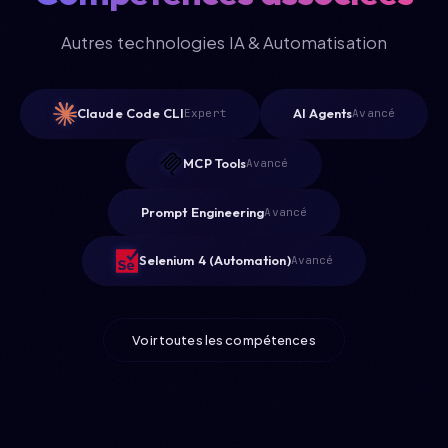
Autres technologies IA & Automatisation
Claude Code CLI
AI Agents
Expert
Avancé
MCP Tools
Avancé
Prompt Engineering
Avancé
Selenium 4 (Automation)
Avancé
Voir toutes les compétences