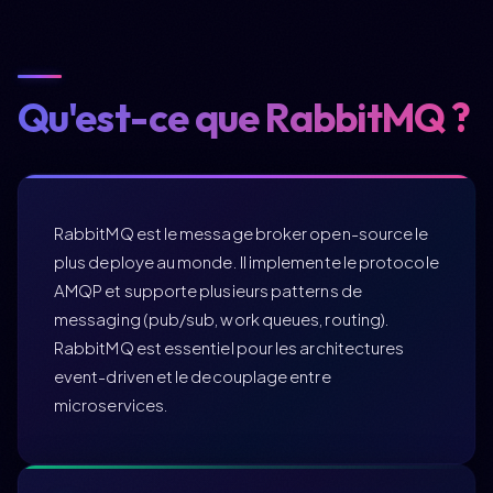
Qu'est-ce que RabbitMQ ?
RabbitMQ est le message broker open-source le
plus deploye au monde. Il implemente le protocole
AMQP et supporte plusieurs patterns de
messaging (pub/sub, work queues, routing).
RabbitMQ est essentiel pour les architectures
event-driven et le decouplage entre
microservices.