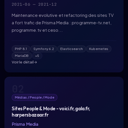
Projets
2021-06 — 2021-12
Maintenance evolutive et refactoring des sites TV
Formations
a fort trafic de Prisma Media : programme-tv.net,
Contact
programme.tv et ceso...
PHP 8.1
Symfony 6.2
Elasticsearch
Kubernetes
MariaDB
+5
Voir le détail
→
02
Médias / People / Mode
Sites People & Mode - voici.fr, gala.fr,
harpersbazaar.fr
Prisma Media