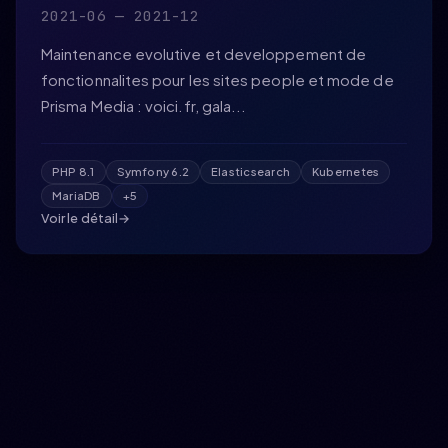
2021-06 — 2021-12
Maintenance evolutive et developpement de
fonctionnalites pour les sites people et mode de
Prisma Media : voici.fr, gala...
PHP 8.1
Symfony 6.2
Elasticsearch
Kubernetes
MariaDB
+5
Voir le détail
→