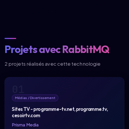
Projets avec RabbitMQ
2 projets réalisés avec cette technologie
Accueil
01
À propos
Médias / Divertissement
Compétences
Sites TV - programme-tv.net, programme.tv,
cesoirtv.com
Expérience
Prisma Media